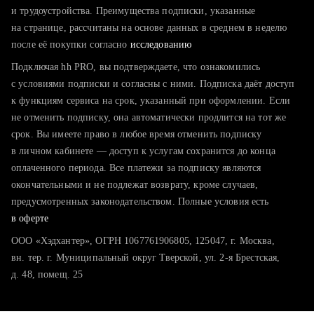
тратите много времени на поиск и вручную поднимаете
и трудоустройства. Преимущества подписки, указанные
резюме
на странице, рассчитаны на основе данных в среднем в неделю
после её покупки согласно
хотите сравнить себя с конкурентами и оценить шансы
исследованию
Подключая hh PRO, вы подтверждаете, что ознакомились
с условиями подписки и согласны с ними. Подписка даёт доступ
к функциям сервиса на срок, указанный при оформлении. Если
не отменить подписку, она автоматически продлится на тот же
срок. Вы имеете право в любое время отменить подписку
в личном кабинете — доступ к услугам сохранится до конца
оплаченного периода. Все платежи за подписку являются
окончательными и не подлежат возврату, кроме случаев,
предусмотренных законодательством. Полные условия есть
в оферте
ООО «Хэдхантер», ОГРН 1067761906805, 125047, г. Москва,
вн. тер. г. Муниципальный округ Тверской, ул. 2-я Брестская,
д. 48, помещ. 25