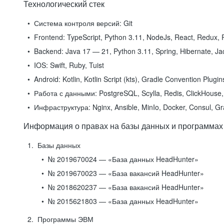
Технологический стек
Система контроля версий:
Git
Frontend:
TypeScript, Python 3.11, NodeJs, React, Redux, R
Backend:
Java 17 — 21, Python 3.11, Spring, Hibernate, Jac
IOS:
Swift, Ruby, Tuist
Android:
Kotlin, Kotlin Script (kts), Gradle Convention Plugi
Работа с данными:
PostgreSQL, Scylla, Redis, ClickHouse, 
Инфраструктура:
Nginx, Ansible, MinIo, Docker, Consul, G
Информация о правах на базы данных и программах
Базы данных
№ 2019670024 — «База данных HeadHunter»
№ 2019670023 — «База вакансий HeadHunter»
№ 2018620237 — «База вакансий HeadHunter»
№ 2015621803 — «База данных HeadHunter»
Программы ЭВМ