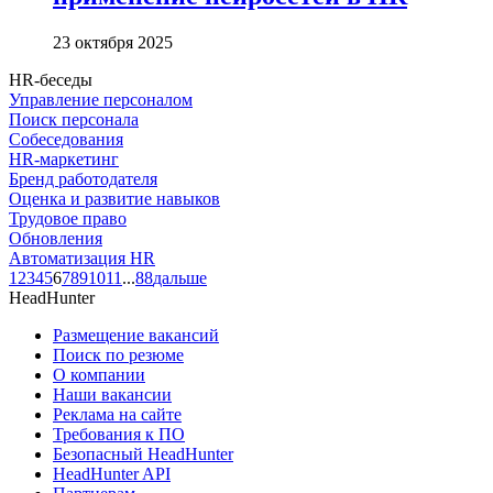
23 октября 2025
HR-беседы
Управление персоналом
Поиск персонала
Собеседования
HR-маркетинг
Бренд работодателя
Оценка и развитие навыков
Трудовое право
Обновления
Автоматизация HR
1
2
3
4
5
6
7
8
9
10
11
...
88
дальше
HeadHunter
Размещение вакансий
Поиск по резюме
О компании
Наши вакансии
Реклама на сайте
Требования к ПО
Безопасный HeadHunter
HeadHunter API