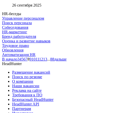
26 сентября 2025
HR-беседы
Управление персоналом
Поиск персонала
Собеседования
HR-маркетинг
Бренд работодателя
Оценка и развитие навыков
Трудовое право
Обновления
Автоматизация HR
В начало
3
4
5
6
7
8
9
10
11
12
13
...
88
дальше
HeadHunter
Размещение вакансий
Поиск по резюме
О компании
Наши вакансии
Реклама на сайте
Требования к ПО
Безопасный HeadHunter
HeadHunter API
Партнерам