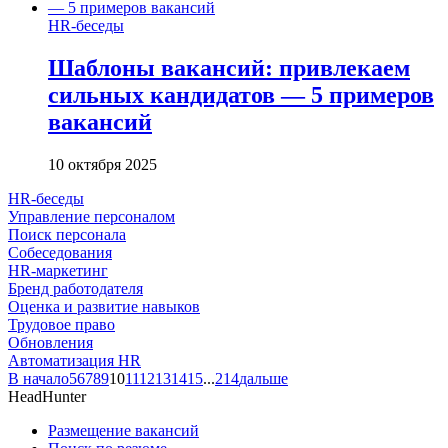
HR-беседы
Шаблоны вакансий: привлекаем
сильных кандидатов — 5 примеров
вакансий
10 октября 2025
HR-беседы
Управление персоналом
Поиск персонала
Собеседования
HR-маркетинг
Бренд работодателя
Оценка и развитие навыков
Трудовое право
Обновления
Автоматизация HR
В начало
5
6
7
8
9
10
11
12
13
14
15
...
214
дальше
HeadHunter
Размещение вакансий