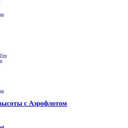
е
ен
 высоты с Аэрофлотом
et