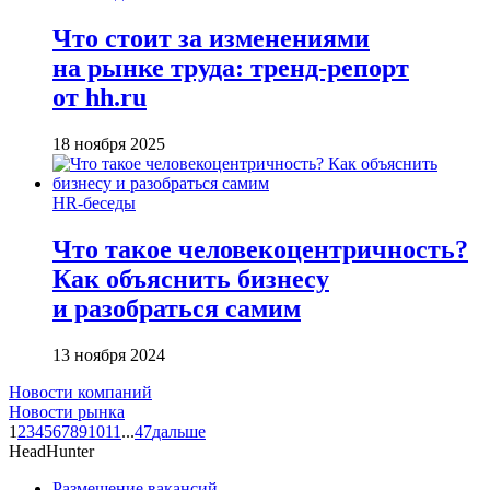
Что стоит за изменениями
на рынке труда: тренд-репорт
от hh.ru
18 ноября 2025
HR-беседы
Что такое человеко­центричность?
Как объяснить бизнесу
и разобраться самим
13 ноября 2024
Новости компаний
Новости рынка
1
2
3
4
5
6
7
8
9
10
11
...
47
дальше
HeadHunter
Размещение вакансий