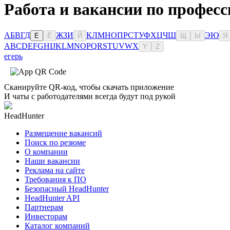
Работа и вакансии по професс
А
Б
В
Г
Д
Ж
З
И
К
Л
М
Н
О
П
Р
С
Т
У
Ф
Х
Ц
Ч
Ш
Э
Ю
Е
Ё
Й
Щ
Ы
Я
A
B
C
D
E
F
G
H
I
J
K
L
M
N
O
P
Q
R
S
T
U
V
W
X
Y
Z
егерь
Сканируйте QR-код, чтобы скачать приложение
И чаты с работодателями всегда будут под рукой
HeadHunter
Размещение вакансий
Поиск по резюме
О компании
Наши вакансии
Реклама на сайте
Требования к ПО
Безопасный HeadHunter
HeadHunter API
Партнерам
Инвесторам
Каталог компаний